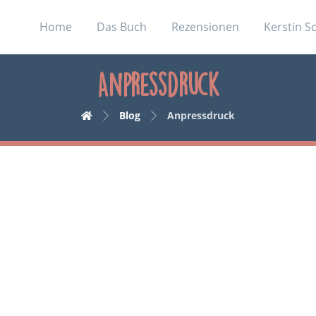
Home
Das Buch
Rezensionen
Kerstin S
Anpressdruck
Blog
Anpressdruck