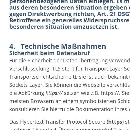
personenbezogenen Daten einlegen. Es mü
aus deren besonderen Situation ergeben 
gegen Direktwerbung richten, Art. 21 DSG
Betroffene ein generelles Widerspruchsre
besonderen Situation umzusetzen ist.
4. Technische Maßnahmen
Sicherheit beim Datenabruf
Für die Sicherheit der Datenübertragung verwend
Verschlüsselung. TLS steht für Transport Layer Sec
Transportschichtsicherheit); sie ist auch bekannt
Sockets Layer. Sie können die Webseite verschlüs
die Abkürzung
http
s
://
setzen wie z.B. https://. S
meisten Browsern an einem symbolisierten Schlos
konsultieren Sie hierzu die Dokumentation Ihre
Das Hypertext Transfer Protocol Secure (
https
) s
„sicheres Hypertext-Übertragungsprotokoll“; es is